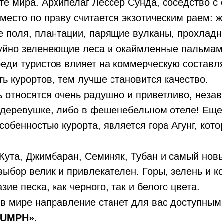
е мира. Архипелаг Лессер Сунда, соседство с
место по праву считается экзотическим раем: 
 поля, плантации, парящие вулканы, прохладн
буйно зеленеющие леса и окаймленные пальмам
реди туристов влияет на коммерческую состав
ь курортов, тем лучше становится качество.
ь относятся очень радушно и приветливо, неза
 деревушке, либо в фешенебельном отеле! Еще
собенностью курорта, является гора Агунг, кот
Кута, Джимбаран, Семиняк, Тубан и самый нов
выбор велик и привлекателен. Горы, зелень и 
ие песка, как черного, так и белого цвета.
в мире направление станет для вас доступным
IUMPH»
.