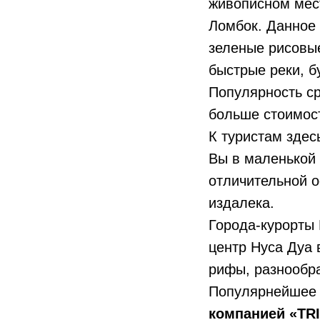
живописном мест
Ломбок. Данное 
зеленые рисовые
быстрые реки, 
Популярность с
больше стоимост
К туристам здес
Вы в маленькой
отличительной о
издалека.
Города-курорты 
центр Нуса Дуа 
рифы, разнообраз
Популярнейшее 
компанией «TR