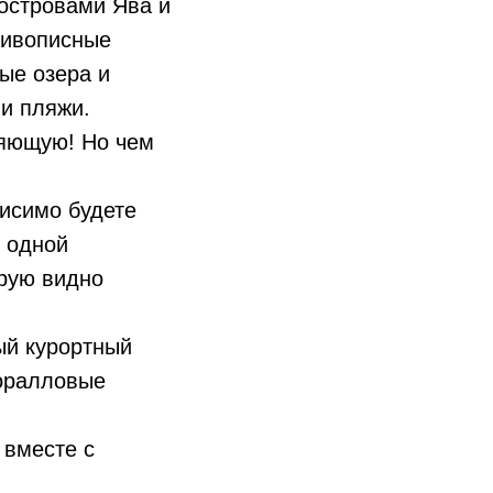
 островами Ява и
живописные
ые озера и
и пляжи.
ляющую! Но чем
висимо будете
 одной
орую видно
ый курортный
коралловые
 вместе с